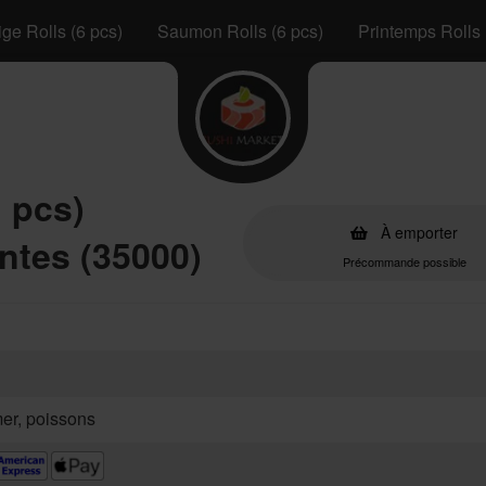
ge Rolls (6 pcs)
Saumon Rolls (6 pcs)
Printemps Rolls 
 pcs)
À emporter
ntes (35000)
Précommande possible
mer, poissons