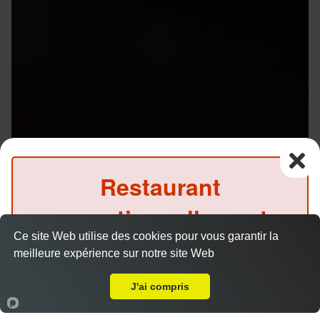
Restaurant
exceptionnellement
Menu V1 - Gyoza
14.50 €
Ce site Web utilise des cookies pour vous garantir la
fermé ce soir
meilleure expérience sur notre site Web
Livraison sur Rennes Rue de Nantes
(Précommande possible)
J'ai compris
6 gyozas, 8 California saumon avocat, 1 soupe et 1
salade.
Accueil
Panier
Compte