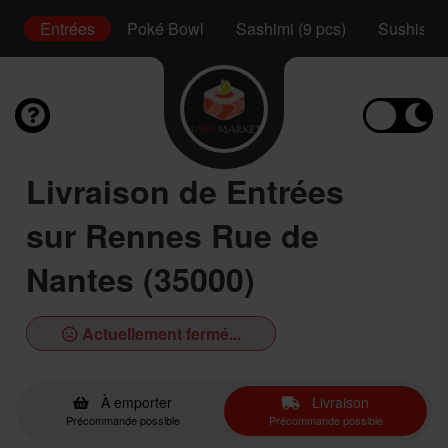
ux
Entrées
Poké Bowl
Sashimi (9 pcs)
Sushis (2
Livraison de Entrées
sur Rennes Rue de
Nantes (35000)
Actuellement fermé...
À emporter
Livraison
Précommande possible
Précommande possible