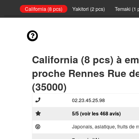
(8 pcs)
California (8 pcs)
Yakitori (2 pcs)
Temaki (1 
California (8 pcs) à e
proche Rennes Rue d
(35000)
02.23.45.25.98
5/5 (voir les 468 avis)
Japonais, asiatique, fruits de 