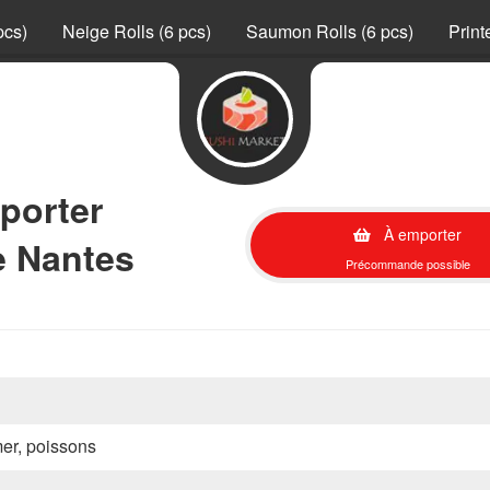
pcs)
Neige Rolls (6 pcs)
Saumon Rolls (6 pcs)
Print
mporter
À emporter
e Nantes
Précommande possible
mer, poissons