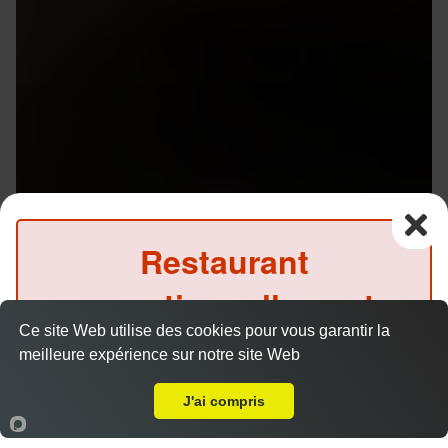
Restaurant
exceptionnellement
Ce site Web utilise des cookies pour vous garantir la
fermé ce midi
meilleure expérience sur notre site Web
A Emporter sur Rennes Rue de Nantes
(Précommande possible)
J'ai compris
Accueil
Panier
Compte