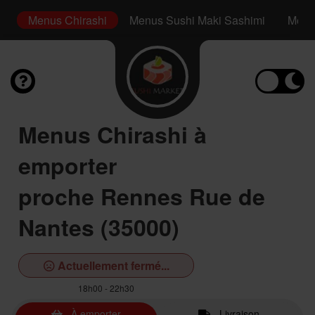
s
Menus Chirashi
Menus Sushi Maki Sashimi
Menus
Menus Chirashi à
emporter
proche Rennes Rue de
Nantes (35000)
Actuellement fermé...
18h00 - 22h30
À emporter
Livraison