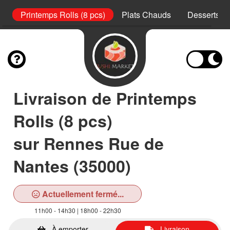
s)
Printemps Rolls (8 pcs)
Plats Chauds
Desserts
Livraison de Printemps
Rolls (8 pcs)
sur Rennes Rue de
Nantes (35000)
Actuellement fermé...
11h00 - 14h30 | 18h00 - 22h30
À emporter
Livraison