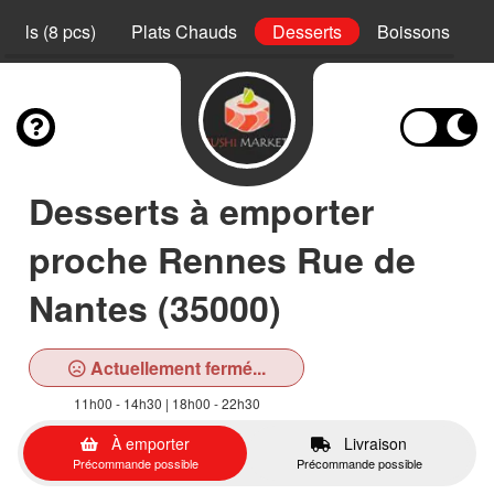
Rolls (8 pcs)
Plats Chauds
Desserts
Boissons
Desserts à emporter
proche Rennes Rue de
Nantes (35000)
Actuellement fermé...
11h00 - 14h30 | 18h00 - 22h30
À emporter
Livraison
Précommande possible
Précommande possible