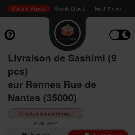
l
Sashimi (9 pcs)
Sushis (2 pcs)
Maki (8 pcs)
Ca
Livraison de Sashimi (9
pcs)
sur Rennes Rue de
Nantes (35000)
Actuellement fermé...
18h00 - 22h30
À emporter
Livraison