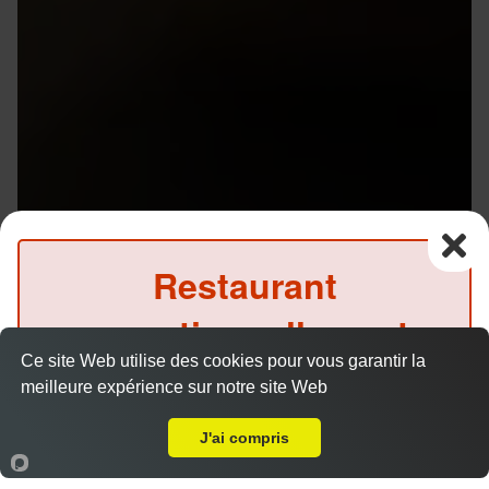
Restaurant
exceptionnellement
Ce site Web utilise des cookies pour vous garantir la
fermé ce midi
meilleure expérience sur notre site Web
Livraison sur Rennes Rue de Nantes
(Précommande possible)
J'ai compris
Accueil
Panier
Compte