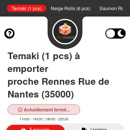
s)
Temaki (1 pcs)
Neige Rolls (6 pcs)
Saumon Rolls 
Temaki (1 pcs) à
emporter
proche Rennes Rue de
Nantes (35000)
Actuellement fermé...
11h00 - 14h30 | 18h00 - 22h30
À emporter
Livraison