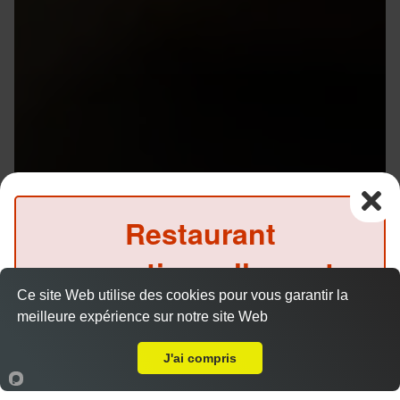
Restaurant
exceptionnellement
Ce site Web utilise des cookies pour vous garantir la
fermé ce midi
meilleure expérience sur notre site Web
Livraison sur Rennes Rue de Nantes
(Précommande possible)
J'ai compris
Accueil
Panier
Compte