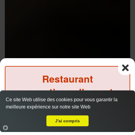
Restaurant
exceptionnellement
Ce site Web utilise des cookies pour vous garantir la
fermé ce midi
meilleure expérience sur notre site Web
Livraison sur Rennes Poterie
(Précommande possible)
J'ai compris
Accueil
Panier
Compte