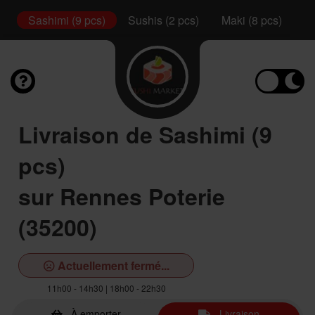
l
Sashimi (9 pcs)
Sushis (2 pcs)
Maki (8 pcs)
Ca
Livraison de Sashimi (9
pcs)
sur Rennes Poterie
(35200)
Actuellement fermé...
11h00 - 14h30 | 18h00 - 22h30
À emporter
Livraison