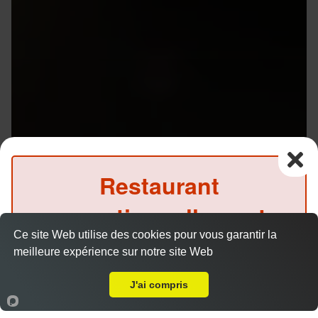
Restaurant
exceptionnellement
Ce site Web utilise des cookies pour vous garantir la
fermé ce soir
Menu V1 - Gyoza
meilleure expérience sur notre site Web
14.50 €
Livraison sur Rennes Poterie
(Précommande possible)
J'ai compris
Accueil
Panier
Compte