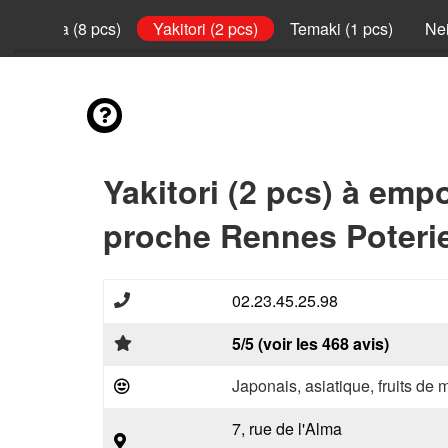
California (8 pcs)
Yakitori (2 pcs)
Temaki (1 pcs)
Nei
Yakitori (2 pcs) à emp
proche Rennes Poterie
02.23.45.25.98
5/5 (voir les 468 avis)
Japonais, asiatique, fruits de 
7, rue de l'Alma