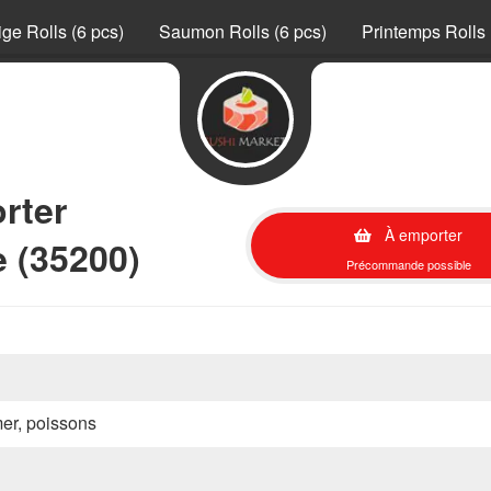
ge Rolls (6 pcs)
Saumon Rolls (6 pcs)
Printemps Rolls 
orter
À emporter
 (35200)
Précommande possible
mer, poissons