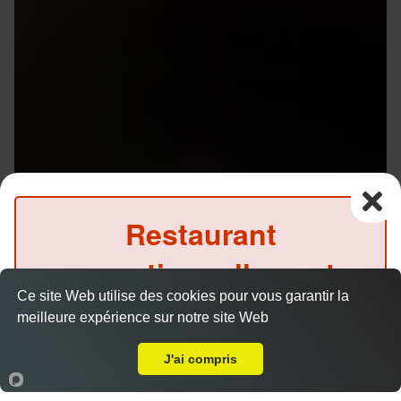
Restaurant
exceptionnellement
Ce site Web utilise des cookies pour vous garantir la
fermé ce soir
meilleure expérience sur notre site Web
Livraison sur Rennes Poterie
(Précommande possible)
J'ai compris
Accueil
Panier
Compte
Menu V1 - Gyoza