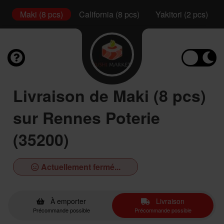
s)
Maki (8 pcs)
California (8 pcs)
Yakitori (2 pcs)
Livraison de Maki (8 pcs)
sur Rennes Poterie
(35200)
Actuellement fermé...
À emporter
Livraison
Précommande possible
Précommande possible