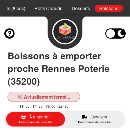
Rolls (8 pcs)
Plats Chauds
Desserts
Boissons
Boissons à emporter
proche Rennes Poterie
(35200)
Actuellement fermé...
11h00 - 14h30 | 18h00 - 22h30
À emporter
Livraison
Précommande possible
Précommande possible