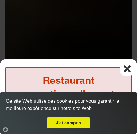
Restaurant
exceptionnellement
Ce site Web utilise des cookies pour vous garantir la
fermé ce soir
meilleure expérience sur notre site Web
A Emporter sur Rennes Poterie
(Précommande possible)
J'ai compris
Accueil
Panier
Compte