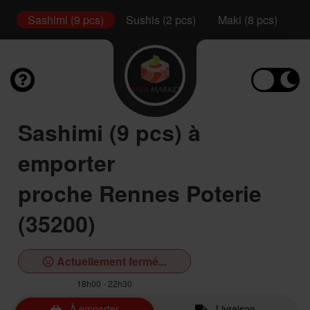
l
Sashimi (9 pcs)
Sushis (2 pcs)
Maki (8 pcs)
Ca
Sashimi (9 pcs) à
emporter
proche Rennes Poterie
(35200)
Actuellement fermé...
18h00 - 22h30
À emporter
Livraison