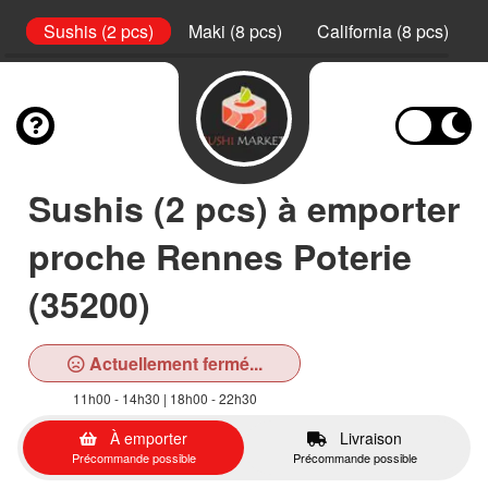
s)
Sushis (2 pcs)
Maki (8 pcs)
California (8 pcs)
Sushis (2 pcs) à emporter
proche Rennes Poterie
(35200)
Actuellement fermé...
11h00 - 14h30 | 18h00 - 22h30
À emporter
Livraison
Précommande possible
Précommande possible