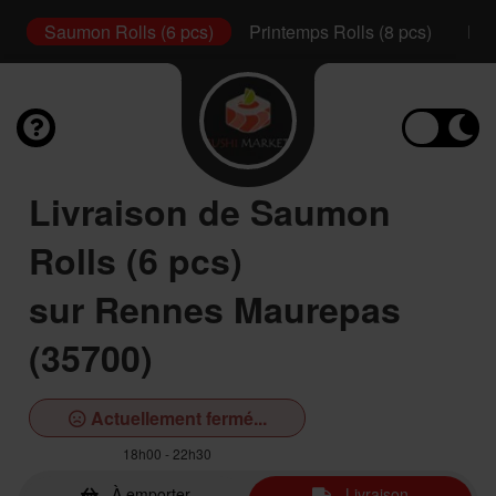
s)
Saumon Rolls (6 pcs)
Printemps Rolls (8 pcs)
Pla
Livraison de Saumon
Rolls (6 pcs)
sur Rennes Maurepas
(35700)
Actuellement fermé...
18h00 - 22h30
À emporter
Livraison