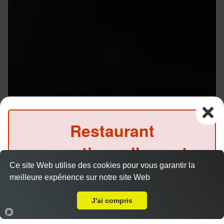
Restaurant
exceptionnellement
Ce site Web utilise des cookies pour vous garantir la
fermé ce midi
Menu V1 - Gyoza
meilleure expérience sur notre site Web
14.50 €
Livraison sur Rennes Maurepas
(Précommande possible)
J'ai compris
Accueil
Panier
Compte