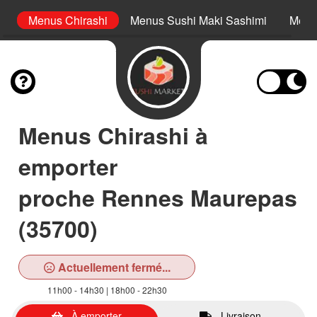
s
Menus Chirashi
Menus Sushi Maki Sashimi
Menus
Menus Chirashi à
emporter
proche Rennes Maurepas
(35700)
Actuellement fermé...
11h00 - 14h30 | 18h00 - 22h30
À emporter
Livraison