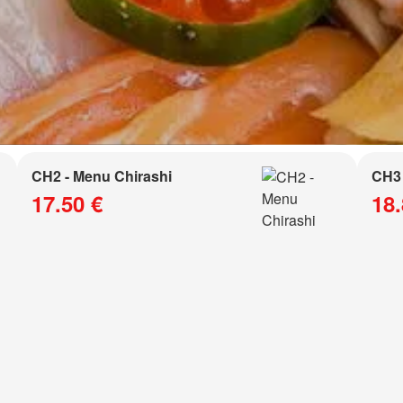
CH2 - Menu Chirashi
CH3 
17.50 €
18.