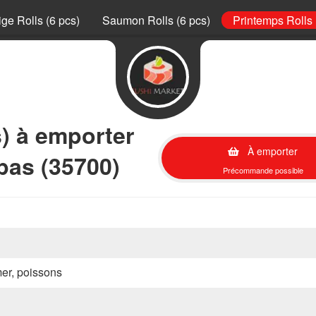
ge Rolls (6 pcs)
Saumon Rolls (6 pcs)
Printemps Rolls 
s) à emporter
À emporter
as (35700)
Précommande possible
mer, poissons