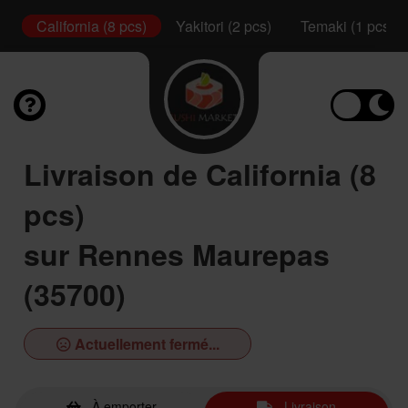
s)
California (8 pcs)
Yakitori (2 pcs)
Temaki (1 pcs)
Livraison de California (8
pcs)
sur Rennes Maurepas
(35700)
Actuellement fermé...
À emporter
Livraison