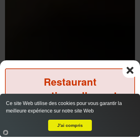
Restaurant
exceptionnellement
Ce site Web utilise des cookies pour vous garantir la
fermé ce soir
meilleure expérience sur notre site Web
Livraison sur Rennes Maurepas
(Précommande possible)
J'ai compris
Accueil
Panier
Compte