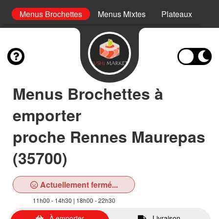
ki
Menus Brochettes
Menus Mixtes
Plateaux
En
Menus Brochettes à
emporter
proche Rennes Maurepas
(35700)
Actuellement fermé...
11h00 - 14h30 | 18h00 - 22h30
À emporter
Livraison