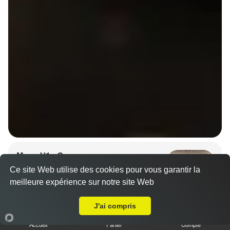
Menu V1 - Gyoza
14.50 €
Ce site Web utilise des cookies pour vous garantir la
meilleure expérience sur notre site Web
Livraison sur Rennes Maurepas
J'ai compris
6 gyozas, 8 California saumon avocat, 1 soupe et 1
salade.
Accueil
Panier
Compte