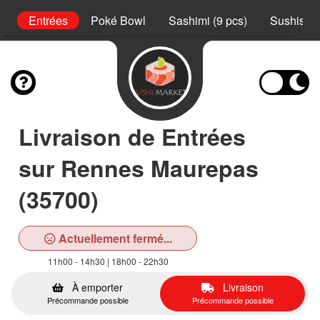
ux
Entrées
Poké Bowl
Sashimi (9 pcs)
Sushis (2
Livraison de Entrées
sur Rennes Maurepas
(35700)
Actuellement fermé...
11h00 - 14h30 | 18h00 - 22h30
À emporter
Livraison
Précommande possible
Précommande possible