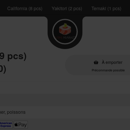
California (8 pcs)
Yakitori (2 pcs)
Temaki (1 pcs)
9 pcs)
À emporter
0)
Précommande possible
mer, poissons