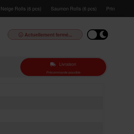
Neige Rolls (6 pcs)
Saumon Rolls (6 pcs)
Printemps Ro
Actuellement fermé...
Livraison
Précommande possible