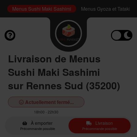
i
Menus Sushi Maki Sashimi
Menus Gyoza et Tataki
Livraison de Menus
Sushi Maki Sashimi
sur Rennes Sud (35200)
Actuellement fermé...
18h00 - 22h30
À emporter
Livraison
Précommande possible
Précommande possible