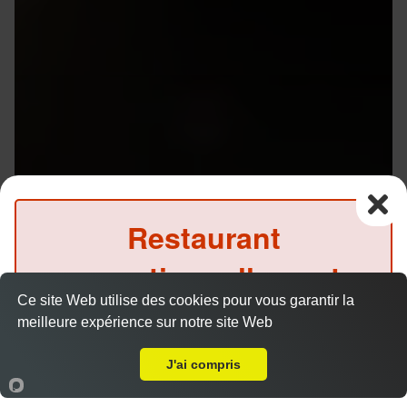
Restaurant
exceptionnellement
Ce site Web utilise des cookies pour vous garantir la
fermé ce midi
meilleure expérience sur notre site Web
Livraison sur Rennes Sud
Menu V1 - Gyoza
(Précommande possible)
14.50 €
J'ai compris
Accueil
Panier
Compte