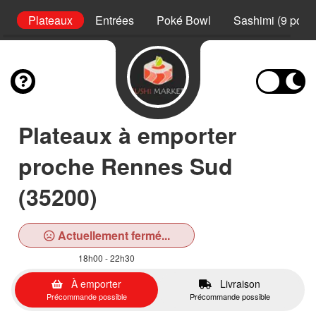
s
Plateaux
Entrées
Poké Bowl
Sashimi (9 pcs)
Plateaux à emporter
proche Rennes Sud
(35200)
Actuellement fermé...
18h00 - 22h30
À emporter
Livraison
Précommande possible
Précommande possible