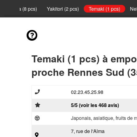
California (8 pcs)
Yakitori (2 pcs)
Temaki (1 pcs)
Nei
Temaki (1 pcs) à empo
proche Rennes Sud (3
02.23.45.25.98
5/5 (voir les 468 avis)
Japonais, asiatique, fruits de 
7, rue de l'Alma