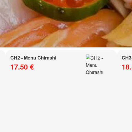
CH2 - Menu Chirashi
CH3 
17.50 €
18.