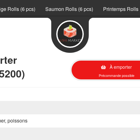
ge Rolls (6 pcs)
Saumon Rolls (6 pcs)
Printemps Rolls 
rter
À emporter
5200)
Précommande possible
mer, poissons