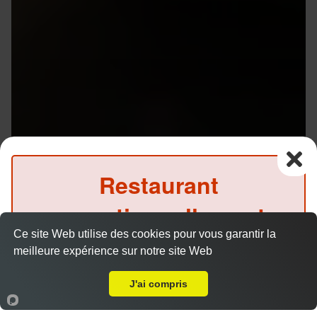
Restaurant
exceptionnellement
Ce site Web utilise des cookies pour vous garantir la
fermé ce soir
meilleure expérience sur notre site Web
A Emporter sur Rennes Sud
(Précommande possible)
J'ai compris
Menu V1 - Gyoza
14.50 €
Accueil
Panier
Compte