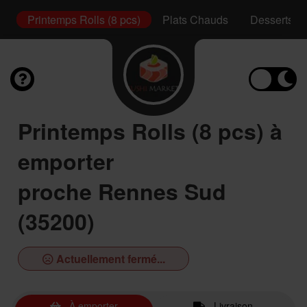
s)
Printemps Rolls (8 pcs)
Plats Chauds
Desserts
Printemps Rolls (8 pcs) à
emporter
proche Rennes Sud
(35200)
Actuellement fermé...
À emporter
Livraison