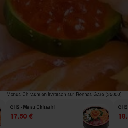
Menus Chirashi en livraison sur Rennes Gare (35000)
CH2 - Menu Chirashi
CH3 
17.50 €
18.