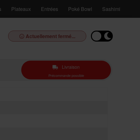
s
Plateaux
Entrées
Poké Bowl
Sashimi (9 pcs)
Actuellement fermé...
Livraison
Précommande possible