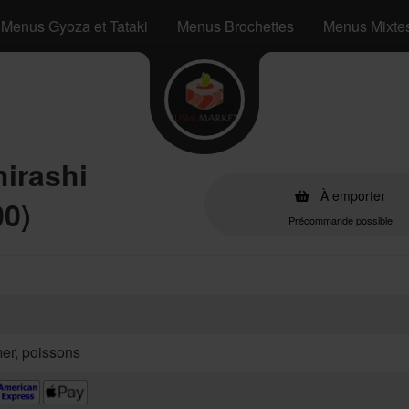
Menus Gyoza et Tataki
Menus Brochettes
Menus Mixte
irashi
À emporter
00)
Précommande possible
mer, poissons