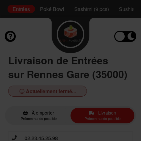
ux
Entrées
Poké Bowl
Sashimi (9 pcs)
Sushis (2
Livraison de Entrées
sur Rennes Gare (35000)
Actuellement fermé...
À emporter
Livraison
Précommande possible
Précommande possible
02.23.45.25.98