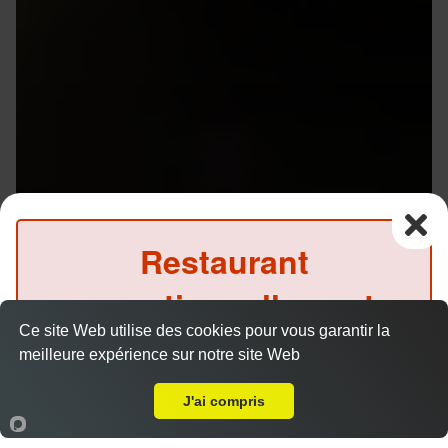
Restaurant
exceptionnellement
Ce site Web utilise des cookies pour vous garantir la
fermé ce soir
meilleure expérience sur notre site Web
Livraison sur Rennes Gare
(Précommande possible)
Menu V1 - Gyoza
J'ai compris
14.50 €
Accueil
Panier
Compte