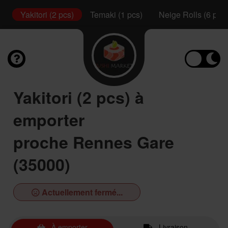
s)
Yakitori (2 pcs)
Temaki (1 pcs)
Neige Rolls (6 pcs)
Yakitori (2 pcs) à
emporter
proche Rennes Gare
(35000)
Actuellement fermé...
À emporter
Livraison