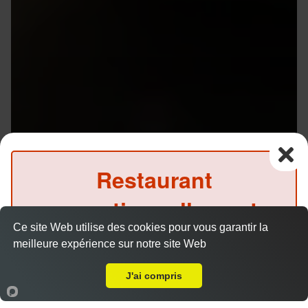
Restaurant
exceptionnellement
Ce site Web utilise des cookies pour vous garantir la
fermé ce soir
meilleure expérience sur notre site Web
A Emporter sur Rennes Gare
(Précommande possible)
J'ai compris
Menu V1 - Gyoza
14.50 €
Accueil
Panier
Compte