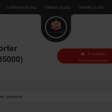
California (8 pcs)
Yakitori (2 pcs)
Temaki (1 pcs)
orter
À emporter
35000)
Précommande possible
mer, poissons