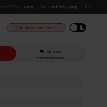
Neige Rolls (6 pcs)
Saumon Rolls (6 pcs)
Printemps Ro
Actuellement fermé...
Livraison
Précommande possible