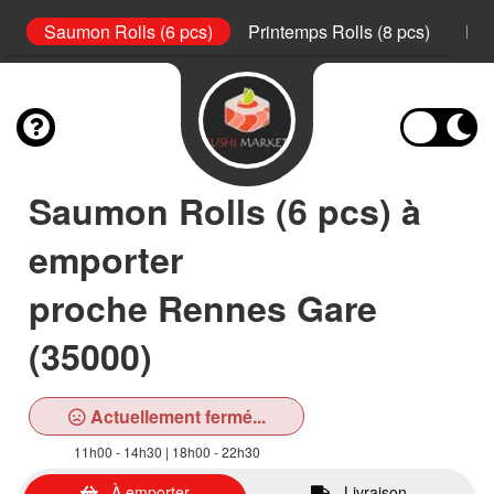
s)
Saumon Rolls (6 pcs)
Printemps Rolls (8 pcs)
Pla
Saumon Rolls (6 pcs) à
emporter
proche Rennes Gare
(35000)
Actuellement fermé...
11h00 - 14h30 | 18h00 - 22h30
À emporter
Livraison