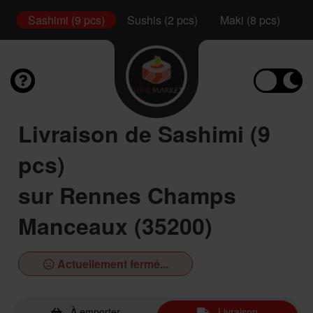
l
Sashimi (9 pcs)
Sushis (2 pcs)
Maki (8 pcs)
Ca
Livraison de Sashimi (9
pcs)
sur Rennes Champs
Manceaux (35200)
Actuellement fermé...
À emporter
Livraison