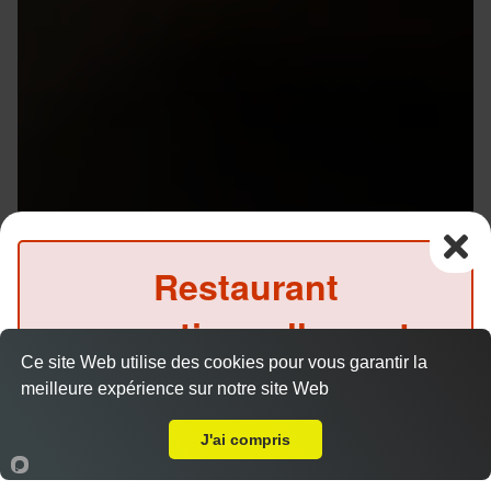
Restaurant
exceptionnellement
Ce site Web utilise des cookies pour vous garantir la
fermé ce soir
meilleure expérience sur notre site Web
Livraison sur Rennes Champs Manceaux
(Précommande possible)
J'ai compris
Accueil
Panier
Compte