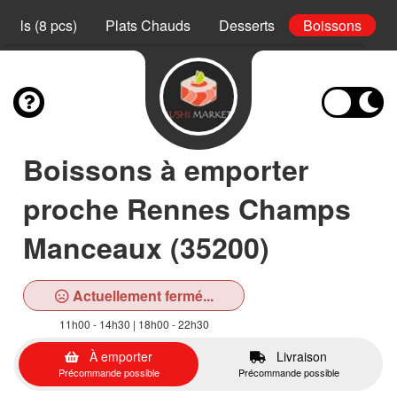
Rolls (8 pcs)
Plats Chauds
Desserts
Boissons
Boissons à emporter
proche Rennes Champs
Manceaux (35200)
Actuellement fermé...
11h00 - 14h30 | 18h00 - 22h30
À emporter
Livraison
Précommande possible
Précommande possible