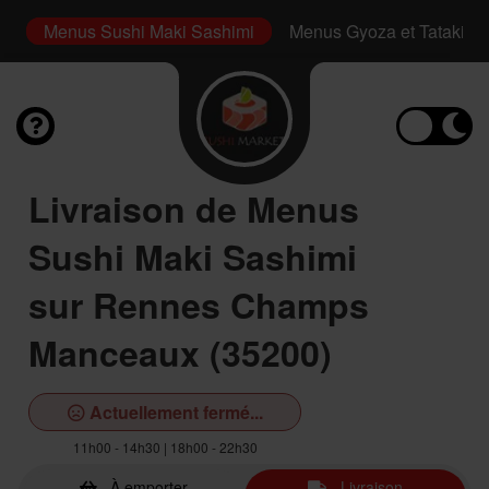
i
Menus Sushi Maki Sashimi
Menus Gyoza et Tataki
Livraison de Menus
Sushi Maki Sashimi
sur Rennes Champs
Manceaux (35200)
Actuellement fermé...
11h00 - 14h30 | 18h00 - 22h30
À emporter
Livraison