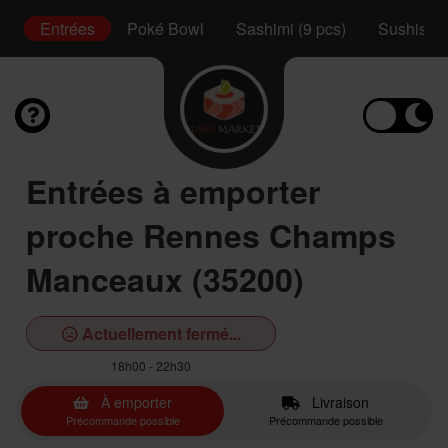
ux
Entrées
Poké Bowl
Sashimi (9 pcs)
Sushis (2
Entrées à emporter
proche Rennes Champs
Manceaux (35200)
Actuellement fermé...
18h00 - 22h30
À emporter
Livraison
Précommande possible
Précommande possible