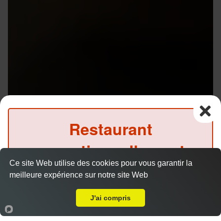
Restaurant
exceptionnellement
Ce site Web utilise des cookies pour vous garantir la
fermé ce soir
meilleure expérience sur notre site Web
A Emporter sur Rennes Champs Manceaux
(Précommande possible)
J'ai compris
Accueil
Panier
Compte