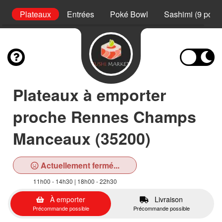
s
Plateaux
Entrées
Poké Bowl
Sashimi (9 pcs)
Plateaux à emporter
proche Rennes Champs
Manceaux (35200)
Actuellement fermé...
11h00 - 14h30 | 18h00 - 22h30
À emporter
Livraison
Précommande possible
Précommande possible