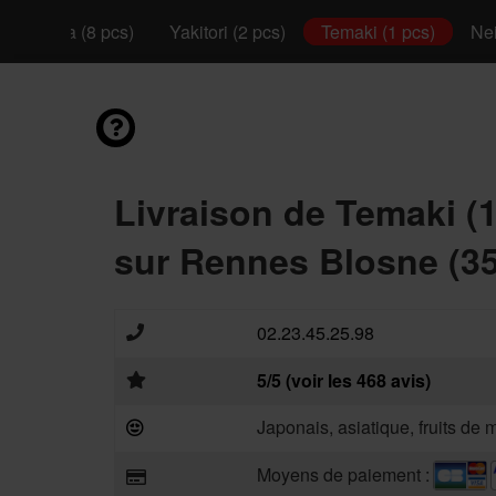
California (8 pcs)
Yakitori (2 pcs)
Temaki (1 pcs)
Nei
Livraison de Temaki (1
sur Rennes Blosne (3
02.23.45.25.98
5/5 (voir les 468 avis)
Japonais, asiatique, fruits de 
Moyens de paiement :