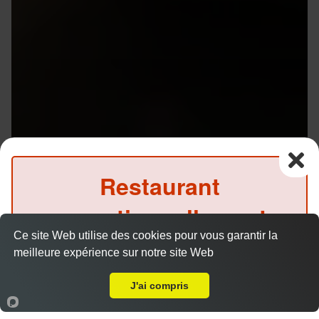
Restaurant
exceptionnellement
Ce site Web utilise des cookies pour vous garantir la
fermé ce soir
meilleure expérience sur notre site Web
A Emporter sur Rennes Blosne
(Précommande possible)
J'ai compris
Menu V1 - Gyoza
14.50 €
Accueil
Panier
Compte