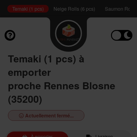
s)
Temaki (1 pcs)
Neige Rolls (6 pcs)
Saumon Rolls 
Temaki (1 pcs) à
emporter
proche Rennes Blosne
(35200)
Actuellement fermé...
À emporter
Livraison