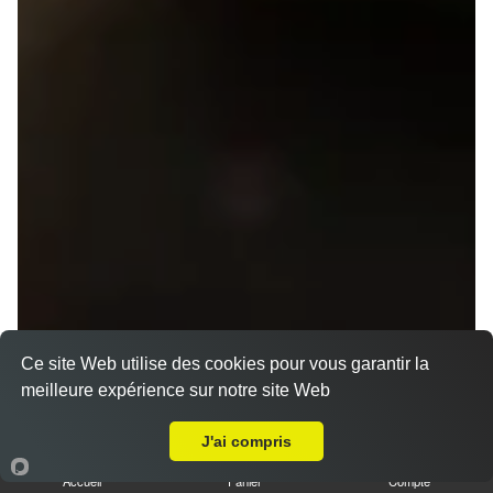
Ce site Web utilise des cookies pour vous garantir la
meilleure expérience sur notre site Web
A Emporter sur Rennes Blosne
J'ai compris
Menu V1 - Gyoza
14.50 €
Accueil
Panier
Compte