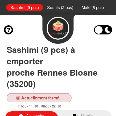
l
Sashimi (9 pcs)
Sushis (2 pcs)
Maki (8 pcs)
Ca
Sashimi (9 pcs) à
emporter
proche Rennes Blosne
(35200)
Actuellement fermé...
11h00 - 14h30 | 18h00 - 22h30
À emporter
Livraison