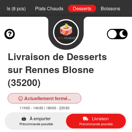
Rolls (8 pcs)
Plats Chauds
Desserts
Boissons
Livraison de Desserts
sur Rennes Blosne
(35200)
Actuellement fermé...
11h00 - 14h30 | 18h00 - 22h30
À emporter
Livraison
Précommande possible
Précommande possible