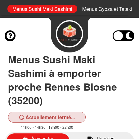
i
Menus Sushi Maki Sashimi
Menus Gyoza et Tataki
Menus Sushi Maki
Sashimi à emporter
proche Rennes Blosne
(35200)
Actuellement fermé...
11h00 - 14h30 | 18h00 - 22h30
À emporter
Livraison