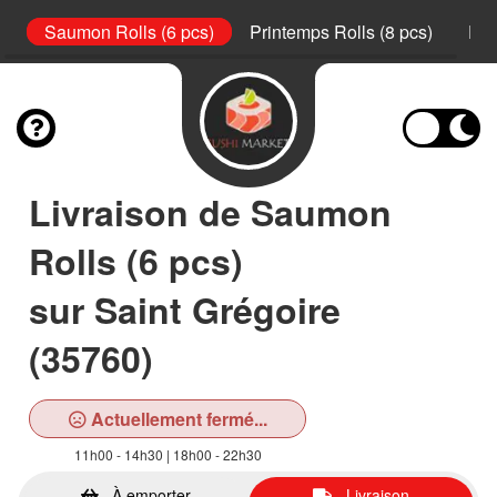
s)
Saumon Rolls (6 pcs)
Printemps Rolls (8 pcs)
Pla
Livraison de Saumon
Rolls (6 pcs)
sur Saint Grégoire
(35760)
Actuellement fermé...
11h00 - 14h30 | 18h00 - 22h30
À emporter
Livraison