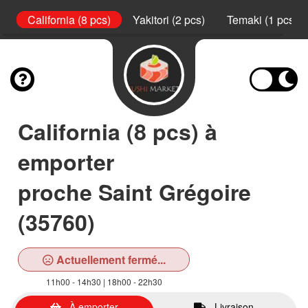
s)
California (8 pcs)
Yakitori (2 pcs)
Temaki (1 pcs)
California (8 pcs) à
emporter
proche Saint Grégoire
(35760)
Actuellement fermé...
11h00 - 14h30 | 18h00 - 22h30
À emporter
Livraison