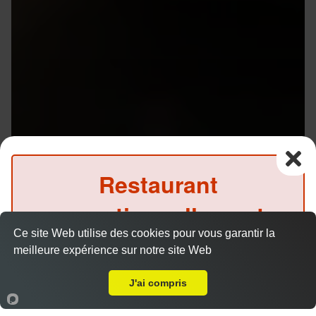
Restaurant
exceptionnellement
Ce site Web utilise des cookies pour vous garantir la
fermé ce soir
meilleure expérience sur notre site Web
A Emporter sur Saint Grégoire
(Précommande possible)
J'ai compris
Menu V1 - Gyoza
14.50 €
Accueil
Panier
Compte