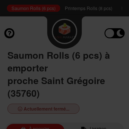
s)
Saumon Rolls (6 pcs)
Printemps Rolls (8 pcs)
Pla
Saumon Rolls (6 pcs) à
emporter
proche Saint Grégoire
(35760)
Actuellement fermé...
À emporter
Livraison