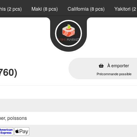
is (2 pcs)
Maki (8 pcs)
California (8 pcs)
Yakitori (2
À emporter
760)
Précommande possible
mer, poissons