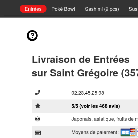
lateaux
Entrées
Poké Bowl
Sashimi (9 pcs)
Sush
Livraison de Entrées
sur Saint Grégoire (35
02.23.45.25.98
5/5 (voir les 468 avis)
Japonais, asiatique, fruits de 
Moyens de paiement :