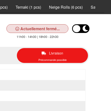
 pcs)
Temaki (1 pcs)
Neige Rolls (6 pcs)
Saumon Rol
Actuellement fermé...
11h00 - 14h30 | 18h00 - 22h30
Livraison
Précommande possible