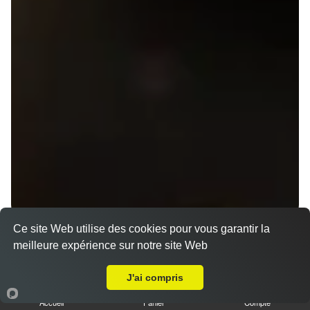
Menus Gyoza et Tataki en livraison sur Saint
Ce site Web utilise des cookies pour vous garantir la
Grégoire (35760)
meilleure expérience sur notre site Web
Livraison sur Saint Grégoire
Menu V1 - Gyoza
J'ai compris
14.50 €
Accueil
Panier
Compte