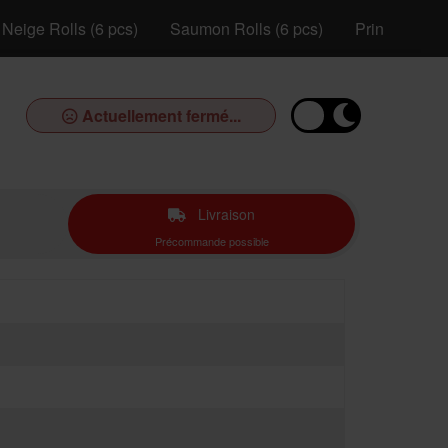
Neige Rolls (6 pcs)
Saumon Rolls (6 pcs)
Printemps Ro
Actuellement fermé...
Livraison
Précommande possible