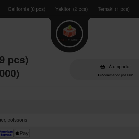
California (8 pcs)
Yakitori (2 pcs)
Temaki (1 pcs)
9 pcs)
À emporter
000)
Précommande possible
mer, poissons