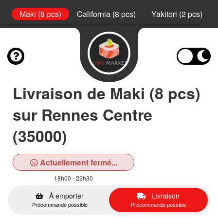
s)
Maki (8 pcs)
California (8 pcs)
Yakitori (2 pcs)
Livraison de Maki (8 pcs)
sur Rennes Centre
(35000)
Actuellement fermé...
18h00 - 22h30
À emporter
Livraison
Précommande possible
Précommande possible