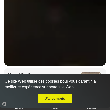
Menu V1 - Gyoza
14.50 €
Ce site Web utilise des cookies pour vous garantir la
meilleure expérience sur notre site Web
Livraison sur Rennes Centre
J'ai compris
6 gyozas, 8 California saumon avocat, 1 soupe et 1
salade.
Accueil
Panier
Compte