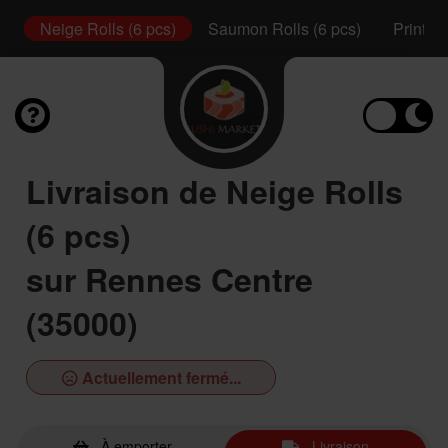
s)
Neige Rolls (6 pcs)
Saumon Rolls (6 pcs)
Printem
Livraison de Neige Rolls
(6 pcs)
sur Rennes Centre
(35000)
Actuellement fermé...
À emporter
Livraison