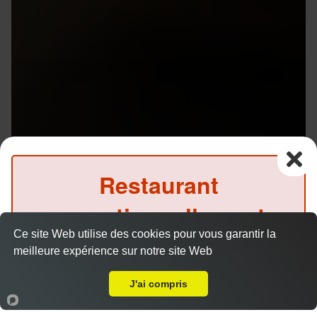
Restaurant
exceptionnellement
Ce site Web utilise des cookies pour vous garantir la
fermé ce soir
meilleure expérience sur notre site Web
Livraison sur Rennes Centre
(Précommande possible)
J'ai compris
Accueil
Panier
Compte